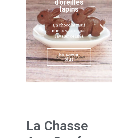
d'oreilles
lapins
En chocolat mais
mieux vaut ne pas
l'avaler celui là
En savoir
plus
La Chasse