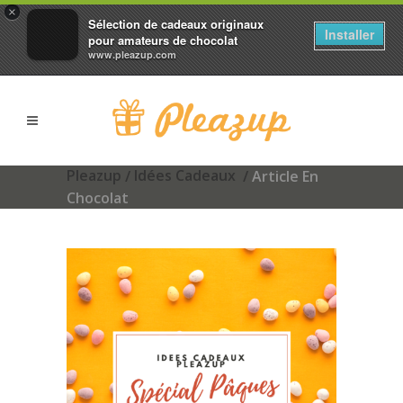
×
Sélection de cadeaux originaux
Installer
pour amateurs de chocolat
www.pleazup.com
Pleazup
Idées Cadeaux
/
/
Article En
Chocolat